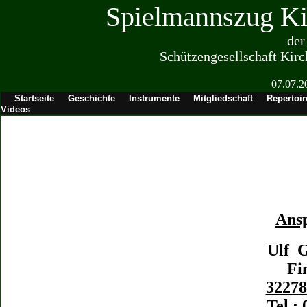
Spielmannszug Ki
der
Schützengesellschaft Kirc
07.07.2
Startseite
Geschichte
Instrumente
Mitgliedschaft
Repertoir
Videos
Ans
Ulf 
Fi
32278
Tel.: 